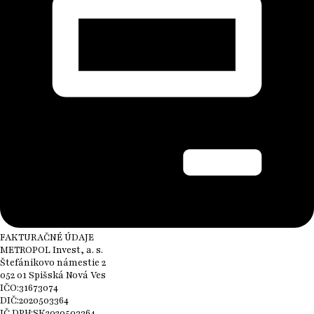
FAKTURAČNÉ ÚDAJE
METROPOL Invest, a. s.
Štefánikovo námestie 2
052 01 Spišská Nová Ves
IČO:31673074
DIČ:2020503364
IČ DPH:SK2020503364