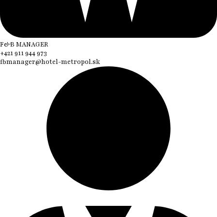
F&B MANAGER
+421 911 944 973
fbmanager@hotel-metropol.sk