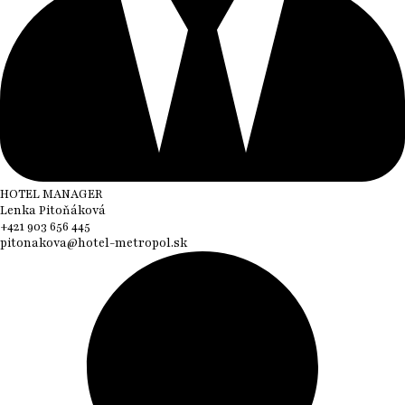
HOTEL MANAGER
Lenka Pitoňáková
+421 903 656 445
pitonakova@hotel-metropol.sk