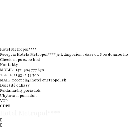
Hotel Metropol****
Recepcia Hotela Metropol**** je k dispozícii v čase od 6.00 do 22.00 ho
Check-in po 22.00 hod
Kontakty
MOBIL :
+421 904 777 630
TEL :
+421 53 41 74 700
MAIL :
recepcia@hotel-metropol.sk
Dôležité odkazy
Reklamačný poriadok
Ubytovací poriadok
VOP
GDPR
Hotel Metropol****