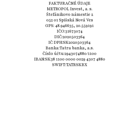
FAKTURAČNÉ ÚDAJE
METROPOL Invest, a. s.
Štefánikovo námestie 2
052 01 Spišská Nová Ves
GPS: 48.946635, 20.559191
IČO:31673074
DIČ:2020503364
IČ DPH:SK2020503364
Banka:Tatra banka, a.s.
Číslo účtu:2943074880/1100
IBAN:SK38 1100 0000 0029 4307 4880
SWIFT:TATRSKBX