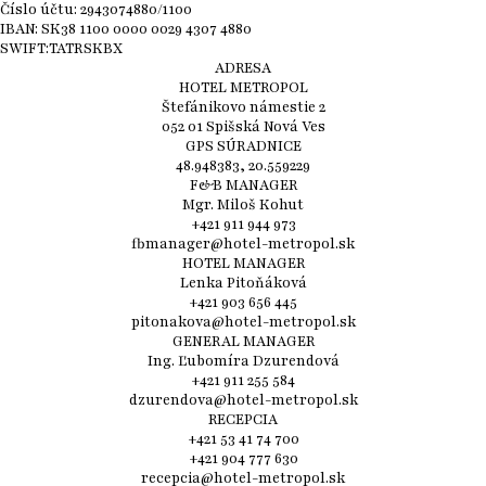
Číslo účtu: 2943074880/1100
IBAN: SK38 1100 0000 0029 4307 4880
SWIFT:TATRSKBX
ADRESA
HOTEL METROPOL
Štefánikovo námestie 2
052 01 Spišská Nová Ves
GPS SÚRADNICE
48.948383, 20.559229
F&B MANAGER
Mgr. Miloš Kohut
+421 911 944 973
fbmanager@hotel-metropol.sk
HOTEL MANAGER
Lenka Pitoňáková
+421 903 656 445
pitonakova@hotel-metropol.sk
GENERAL MANAGER
Ing. Ľubomíra Dzurendová
+421 911 255 584
dzurendova@hotel-metropol.sk
RECEPCIA
+421 53 41 74 700
+421 904 777 630
recepcia@hotel-metropol.sk