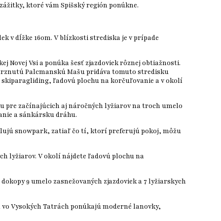
zážitky, ktoré vám Spišský región ponúkne.
ek v dĺžke 160m. V blízkosti strediska je v prípade
ej Novej Vsi a ponúka šesť zjazdoviek rôznej obtiažnosti.
amrznutú Palcmanskú Mašu pridáva tomuto stredisku
o skiparagliding, ľadovú plochu na korčuľovanie a v okolí
ku pre začínajúcich aj náročných lyžiarov na troch umelo
vanie a sánkársku dráhu.
lujú snowpark, zatiaľ čo tí, ktorí preferujú pokoj, môžu
h lyžiarov. V okolí nájdete ľadovú plochu na
 dokopy 9 umelo zasnežovaných zjazdoviek a 7 lyžiarskych
ská vo Vysokých Tatrách ponúkajú moderné lanovky,