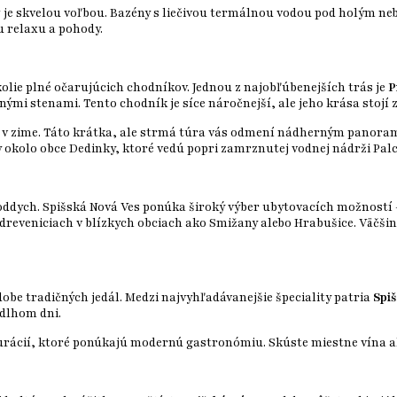
v
je skvelou voľbou. Bazény s liečivou termálnou vodou pod holým ne
u relaxu a pohody.
okolie plné očarujúcich chodníkov. Jednou z najobľúbenejších trás je
P
mi stenami. Tento chodník je síce náročnejší, ale jeho krása stojí
 aj v zime. Táto krátka, ale strmá túra vás odmení nádherným panora
y okolo obce Dedinky, ktoré vedú popri zamrznutej vodnej nádrži Pa
a oddych. Spišská Nová Ves ponúka široký výber ubytovacích možností 
 dreveniciach v blízkych obciach ako Smižany alebo Hrabušice. Väčšin
dobe tradičných jedál. Medzi najvyhľadávanejšie špeciality patria
Spiš
 dlhom dni.
rácií, ktoré ponúkajú modernú gastronómiu. Skúste miestne vína ale