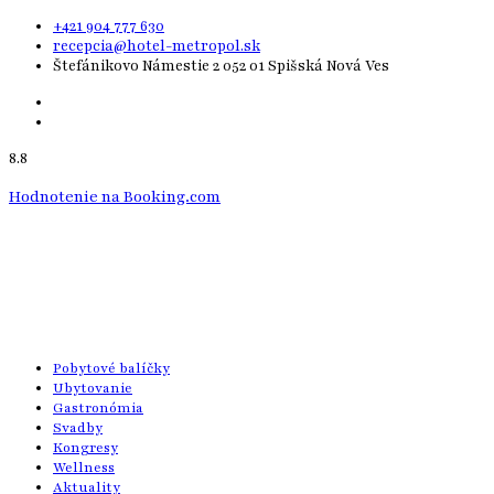
+421 904 777 630
recepcia@hotel-metropol.sk
Štefánikovo Námestie 2 052 01 Spišská Nová Ves
8.8
Hodnotenie na Booking.com
Pobytové balíčky
Ubytovanie
Gastronómia
Svadby
Kongresy
Wellness
Aktuality