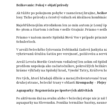
Bežkovanie: Pokoj v objatí prírody
Ak túžite po pokojnom pohybe v zasneženej krajine,
bežko
lesy. Ticho prírody a čerstvý vzduch sú ideálnou kombinác
Najobľúbenejším strediskom len 20 min autom je Lesný špo
80-360m a štartom i cieľom v sedle Grajnár. Priamo v sedle
Priamo v našom meste Spišská Nová Ves v prípade priazni
Schulerloch.
V areáli bežeckého lyžovania Dobšinská Ľadová Jaskyňa ná
vyhrievanú útulňu/šatňu pre verejnosť, požičovňu a servis
Areál Levoča Nordic Centrum vzdialený len 20km od Spišsk
profilom uspokoja ako začiatočníkov, pokročilých bežkárov
krásne výhľady na Spišský hrad, Vysoké Tatry, Kráľovu ho
Pre tých, ktorí hľadajú dlhšie a menej frekventované trasy
druhej strane, bežecké trasy v oblasti
Krompachy – Plejsy
Aquaparky: Regenerácia po športových aktivitách
Po aktívnom dni na svahu alebo v bežeckej stope nie je nič
aquaparky na Slovensku. Ponúka termálne bazény, saunový s