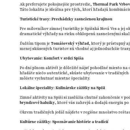
Ak preferujete pokojnejšie prostredie,
Thermal Park Vrbo
Táto lokalita je ideálna pre tých, ktorí hľadajú kombináci
Turistické trasy: Prechádzky zasneženou krajinou
Pre milovníkov zimnej turistiky je Spišská Nová Ves a jej 
dramatické výhľady na rieku obklopenú zasneženými skalný
Ďalším tipom je
Tomášovský výhľad
, ktorý je prístupný
menej skúsených turistov sú vhodné aj jednoduchšie tras
Ubytovanie: Komfort v srdci Spiša
Po dni plnom aktivít je dôležité nájsť pohodlné miesto n
hľadáte niečo autentické, skúste ubytovanie v tradičných
môžete vychutnať miestne špeciality.
Lokálne špeciality: Kulinárske zážitky na Spiši
Zimné aktivity na Spiši si zaslúžia chutné zakončenie v po
bryndzové halušky
, ktoré vás zahrejú a dodajú energiu po
Okrem tradičných jedál nájdete v regióne množstvo reštau
Kultúrne zážitky: Spoznávanie histórie a tradícií