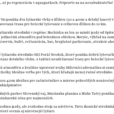
, až po regeneráciu v aquaparkoch. Pripravte sa na nezabudnuteľné 
Vsi ponúka dva lyžiarske vleky s dĺžkou 750 a 400m a detský lanový vl
avovaná trasa pre bežecké lyžovanie s celkovou dĺžkou do 10 km.
žiarske strediská v regióne. Nachádza sa len 30 minút jazdy od Spišsk
e jedinečnú atmosféru pod hviezdnou oblohou. Navyše, výhľad na z
i servis, bufet, reštauráciu, bar, bezplatné parkovanie, atrakcie ak
né lyžiarske stredisko SKI Poráč Brodok, ktoré ponúka dobrú lyžovač
tane detského vleku. A taktiež neudržiavané trasy pre bežecké lyžo
ú atmosféru a kvalitne upravené svahy. Milovníci adrenalínu si zami
holky. Ideálna voľba pre tých, ktorí hľadajú menej rušné stredisko.
žkou 450m ideálnu pre začiatočníkov a mierne pokročilých nenáročnýc
skialpinistov.
odných parkov Slovenský raj, Muránska planina a Nizke Tatry ponúka
 a sánkarská zóna pre najmenších.
 hodinu jazdy, ale rozhodne stoja za návštevu. Tieto ikonické stredi
toré ocenia aj náročnejší lyžiari.