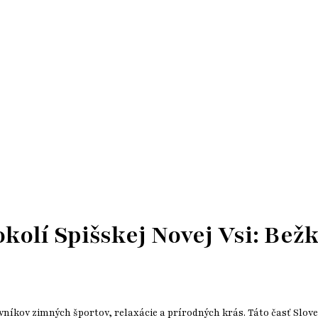
kolí Spišskej Novej Vsi: Bež
ovníkov zimných športov, relaxácie a prírodných krás. Táto časť Slov