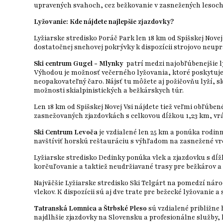
upravených svahoch, cez bežkovanie v zasnežených lesoch
Lyžovanie: Kde nájdete najlepšie zjazdovky?
Lyžiarske stredisko Poráč Park len 18 km od Spišskej Novej 
dostatočnej snehovej pokrývky k dispozícii strojovo neupr
Ski centrum Gugel - Mlynky
patrí medzi najobľúbenejšie ly
Výhodou je možnosť večerného lyžovania, ktoré poskytuj
neopakovateľný čaro. Nájsť tu môžete aj požičovňu lyží, sk
možnosti skialpinistických a bežkárskych túr.
Len 18 km od Spišskej Novej Vsi nájdete tiež veľmi obľúbe
zasnežovaných zjazdovkách s celkovou dĺžkou 1,23 km, vrá
Ski Centrum Levoča
je vzdialené len 25 km a ponúka rodinn
navštíviť horskú reštauráciu s výhľadom na zasnežené vrc
Lyžiarske stredisko Dedinky ponúka vlek a zjazdovku s dĺ
korčuľovanie a taktiež neudržiavané trasy pre bežkárov a 
Najväčšie Lyžiarske stredisko Ski Telgárt na pomedzí nár
vlekov. K dispozícii sú aj dve trate pre bežecké lyžovanie
Tatranská Lomnica a Štrbské Pleso
sú vzdialené približne
najdlhšie zjazdovky na Slovensku a profesionálne služby, k