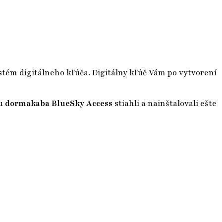
ystém digitálneho kľúča. Digitálny kľúč Vám po vytvorení
iu
dormakaba BlueSky Access
stiahli a nainštalovali ešte