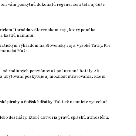
bom vám poskytnú dokonalú regeneráciu tela aj duše.
rielom Hornádu
v Slovenskom raji, ktorý ponúka
 za každú námahu.
matickým výhľadom na Slovenský raj a Vysoké Tatry. Pre
lcmanská Maša.
– od rodinných penziónov až po luxusné hotely. Ak
a ubytovaní poskytuje aj možnosť stravovania, kde si
ské pirohy a Spišské džatky
. Taktiež nesmiete vynechať
bo destiláty, ktoré dotvoria pravú spišskú atmosféru.