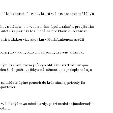
 ponúka nenáročnú trasu, ktorá vedie cez zasnežené lúky a
v s dĺžkou 3, 5, 7, 10 a 13 km (spolu 44km) s prevýšením
Bufet Grajnár. Trate sú ideálne pre klasickú techniku.
anie s dĺžkou viac ako 4km v Multifunkčnom areáli
 od 2,4 do 5,5km, oddychovú zónu, drevený altánok,
nými traťami rôznej dĺžky a obtiažnosti. Trate svojim
en čo do počtu, dĺžky a náročnosti, ale je doplnená aj o
e sa môžete úplne ponoriť do krás zimnej prírody. Na
športovci.
, vzdialený len 40 minút jazdy, patrí medzi najmodernejšie
rodinu.