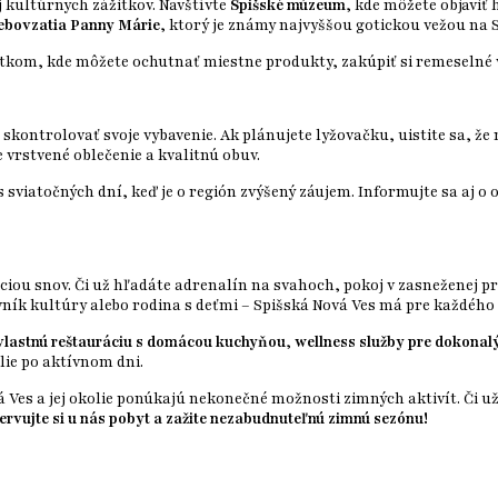
j kultúrnych zážitkov. Navštívte
Spišské múzeum
, kde môžete objaviť 
ebovzatia Panny Márie
, ktorý je známy najvyššou gotickou vežou na
žitkom, kde môžete ochutnať miestne produkty, zakúpiť si remeselné
skontrolovať svoje vybavenie. Ak plánujete lyžovačku, uistite sa, že
e vrstvené oblečenie a kvalitnú obuv.
sviatočných dní, keď je o región zvýšený záujem. Informujte sa aj o
ciou snov. Či už hľadáte adrenalín na svahoch, pokoj v zasneženej p
vník kultúry alebo rodina s deťmi – Spišská Nová Ves má pre každého 
vlastnú reštauráciu s domácou kuchyňou
,
wellness služby pre dokonalý
lie po aktívnom dni.
á Ves a jej okolie ponúkajú nekonečné možnosti zimných aktivít. Či 
ervujte si u nás pobyt a zažite nezabudnuteľnú zimnú sezónu!