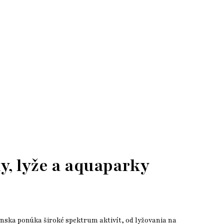
ky, lyže a aquaparky
enska ponúka široké spektrum aktivít, od lyžovania na