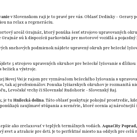
vanie
v Slovenskom raji je to pravé pre vás. Oblasť Dedinky – Geravy
iou na relax a regeneráciu.
rtový areál Grajnár, ktorý ponúka šesť strojovo upravovaných okruho
 Grajnár sú k dispozícii parkoviská pre motorové vozidlá a pojazdný 
vých snehových podmienok nájdete upravený okruh pre bežecké lyžov
jdete 5 strojovo upravených okruhov pre bežecké lyžovanie s dĺžkou
 bežiek a výstroje.
ej Novej Vsi je rajom pre vyznávačom bežeckého lyžovania s upravova
, tak aj profesionálov. Ponuka lyžiarskych okruhov je rozmanitá niel
ľu, Levočské vrchy či Slovenské Rudohorie - Slovenský Raj.
, je tu
Hnilecká dolina
. Táto oblasť poskytuje pokojné prostredie, kd
ponúkajú zaujímavé stúpania a scenérie, ktoré ocenia aj náročnejší 
 lepšie ako zrelaxovať v teplých termálnych vodách.
AquaCity Poprad
vet a atrakcie pre deti. Je to perfektné miesto na oddych pre celú 