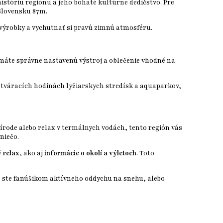
históriu regiónu a jeho bohaté kultúrne dedičstvo. Pre
 Slovensku 87m.
 výrobky a vychutnať si pravú zimnú atmosféru.
 máte správne nastavenú výstroj a oblečenie vhodné na
 otváracích hodinách lyžiarskych stredísk a aquaparkov,
rírode alebo relax v termálnych vodách, tento región vás
niečo.
 relax
, ako aj
informácie o okolí a výletoch
. Toto
už ste fanúšikom aktívneho oddychu na snehu, alebo