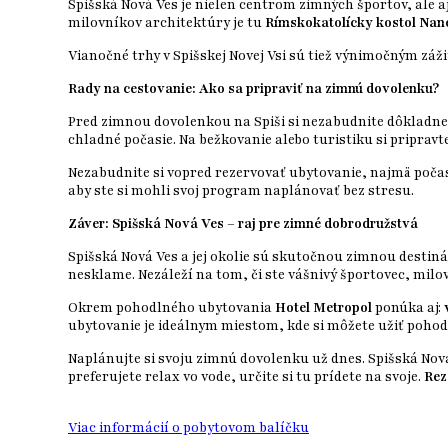
Spišská Nová Ves je nielen centrom zimných športov, ale a
milovníkov architektúry je tu
Rímskokatolícky kostol Nan
Vianočné trhy v Spišskej Novej Vsi sú tiež výnimočným zá
Rady na cestovanie: Ako sa pripraviť na zimnú dovolenku?
Pred zimnou dovolenkou na Spiši si nezabudnite dôkladne 
chladné počasie. Na bežkovanie alebo turistiku si pripravt
Nezabudnite si vopred rezervovať ubytovanie, najmä počas 
aby ste si mohli svoj program naplánovať bez stresu.
Záver: Spišská Nová Ves – raj pre zimné dobrodružstvá
Spišská Nová Ves a jej okolie sú skutočnou zimnou destiná
nesklame. Nezáleží na tom, či ste vášnivý športovec, milo
Okrem pohodlného ubytovania
Hotel Metropol
ponúka aj:
ubytovanie je ideálnym miestom, kde si môžete užiť pohod
Naplánujte si svoju zimnú dovolenku už dnes. Spišská Nov
preferujete relax vo vode, určite si tu prídete na svoje.
Rez
Viac informácií o pobytovom balíčku