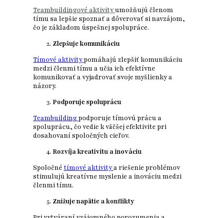
Teambuildingové aktivity
umožňujú členom
tímu sa lepšie spoznať a dôverovať si navzájom,
čo je základom úspešnej spolupráce.
Zlepšuje komunikáciu
Tímové aktivity
pomáhajú zlepšiť komunikáciu
medzi členmi tímu a učia ich efektívne
komunikovať a vyjadrovať svoje myšlienky a
názory.
Podporuje spoluprácu
Teambuilding
podporuje tímovú prácu a
spoluprácu, čo vedie k väčšej efektivite pri
dosahovaní spoločných cieľov.
Rozvíja kreativitu a inováciu
Spoločné
tímové aktivity
a riešenie problémov
stimulujú kreatívne myslenie a inováciu medzi
členmi tímu.
Znižuje napätie a konflikty
Pri vytváraní vzájomného porozumenia a