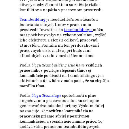
dôvery medzi členmi tímu sa znižuje riziko
konfliktov a napätia v pracovnom prostredí.
Teambuilding
je neoddeliteľnou súčasťou
budovania silných tímov v pracovnom
prostredí. Investície do
teambuildingu
môžu
mať pozitívny vplyv na výkonnosť tímu, zvýšiť
jeho efektivitu a zlepšiť celkovú pracovnú
atmosféru. Pomáha nielen pri dosahovaní
pracovných cieľov, ale aj pri budovaní
dlhodobých vzťahov medzi členmi tímu.
Podľa
blogu Teambuilding Hub
63 % vedúcich
pracovníkov pociťuje zlepšenie tímovej
komunikácie
po účasti na teambuildingových
aktivitách a
61 % lídrov malo pocit, že sa zlepšila
morálka tímu
.
Podľa
blogu Teamstage
spoločnosti s plne
angažovanou pracovnou silou sú schopné
generovať dvojnásobné príjmy. Výskum ďalej
naznačuje, že
pozitívna komunikácia na
pracovisku priamo súvisí s pozitívnou
komunikáciou a socializáciou mimo práce
. To
dodáva váhu prínosom teambuildingových