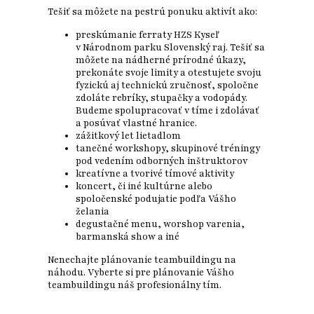
Tešiť sa môžete na pestrú ponuku aktivít ako:
preskúmanie ferraty HZS Kyseľ
v Národnom parku Slovenský raj. Tešiť sa
môžete na nádherné prírodné úkazy,
prekonáte svoje limity a otestujete svoju
fyzickú aj technickú zručnosť, spoločne
zdoláte rebríky, stupačky a vodopády.
Budeme spolupracovať v tíme i zdolávať
a posúvať vlastné hranice.
zážitkový let lietadlom
tanečné workshopy, skupinové tréningy
pod vedením odborných inštruktorov
kreatívne a tvorivé tímové aktivity
koncert, či iné kultúrne alebo
spoločenské podujatie podľa Vášho
želania
degustačné menu, worshop varenia,
barmanská show a iné
Nenechajte plánovanie teambuildingu na
náhodu. Vyberte si pre plánovanie Vášho
teambuildingu náš profesionálny tím.