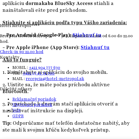
aplikáciu
dormakaba BlueSky Access
stiahli a
nainštalovali ešte pred príchodom.
Stiahnite si aplikáciu podľa typu Vášho zariadenia:
Hotel Metropol****
- Pre Android (Google Play):
Stiahnuť tu
Recepcia Hotela Metropol**** je k dispozícii v čase od 6.00 do 22.00
hod.
- Pre Apple iPhone (App Store):
Stiahnuť tu
Check-in po 22.00 hod
Kontakty
Ako to funguje?
MOBIL :
+421 904 777 630
1. Nainštalujte si aplikáciu do svojho mobilu.
TEL :
+421 53 41 74 700
MAIL :
recepcia@hotel-metropol.sk
2. Uistite sa, že máte počas príchodu aktívne
Dôležité odkazy
Bluetooth
.
Reklamačný poriadok
3. Po príchode k dverám stačí aplikáciu otvoriť a
Ubytovací poriadok
nasledovať inštrukcie na displeji.
VOP
×
GDPR
Tip:
Odporúčame mať telefón dostatočne nabitý, aby
Hotel Metropol****
ste mali k svojmu kľúču kedykoľvek prístup.