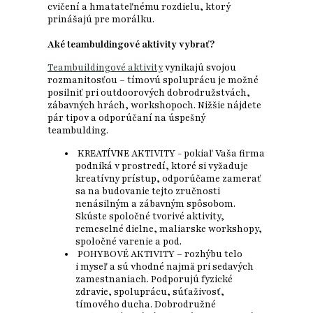
cvičení a hmatateľnému rozdielu, ktorý
prinášajú pre morálku.
Aké teambuldingové aktivity vybrať?
Teambuildingové aktivity
vynikajú svojou
rozmanitosťou – tímovú spoluprácu je možné
posilniť pri outdoorových dobrodružstvách,
zábavných hrách, workshopoch. Nižšie nájdete
pár tipov a odporúčaní na úspešný
teambulding.
KREATÍVNE AKTIVITY - pokiaľ Vaša firma
podniká v prostredí, ktoré si vyžaduje
kreatívny prístup, odporúčame zamerať
sa na budovanie tejto zručnosti
nenásilným a zábavným spôsobom.
Skúste spoločné tvorivé aktivity,
remeselné dielne, maliarske workshopy,
spoločné varenie a pod.
POHYBOVÉ AKTIVITY – rozhýbu telo
i myseľ a sú vhodné najmä pri sedavých
zamestnaniach. Podporujú fyzické
zdravie, spoluprácu, súťaživosť,
tímového ducha. Dobrodružné