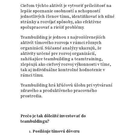
Cieľom týchto aktivít je vytvoriť príležitosť na
lepšie spoznanie osobností a schopností
jednotlivých členov tímu, identifikovať ich silné
stránky a rozvíjať spôsoby, ako efektívne
spolupracovať a riešiť problémy.
Teambuilding je jednou z najrozšírenejších
aktivít tímového rozvoja v rámci rôznych
organizácií. Súčasné analýzy ukazujú, že
aktivity určené pre rozvoj organizácií,
zahŕňajúce teambuilding a teamtraining,
zlepšujú ako cieľový rozvoj výkonnosti v tíme,
tak aj individuálne kontrolné hodnotenie v
rámci tímu.
Teambuilding hrá kľúčovú úlohu pri vytváraní
zdravého a produktívneho pracovného
prostredia.
Prečo je tak dôležité investovať do
teambuldingu?
Posilňuje tímovú dôveru