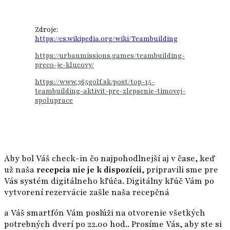
Zdroje:
https://cs.wikipedia.org/wiki/Teambuilding
https://urbanmissions.games/teambuilding-
preco-je-klucovy/
https://www.365golf.sk/post/top-15-
teambuilding-aktivit-pre-zlepsenie-timovej-
spoluprace
Aby bol Váš check-in čo najpohodlnejší aj v čase, keď
už naša
recepcia nie je k dispozícii
, pripravili sme pre
Vás systém digitálneho kľúča. Digitálny kľúč Vám po
vytvorení rezervácie zašle naša recepčná
a Váš smartfón Vám poslúži na otvorenie všetkých
potrebných dverí po 22.00 hod.. Prosíme Vás, aby ste si