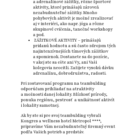
a adrenalínové zážitky, rôzne športové
aktivity, ktoré prinášajú zároveň
nezabudnuteľné zážitky. Mnoho
pohybových aktivít je možné zrealizovať
aj v interiéri, ako napr. jóga a rôzne
skupinové cvičenia, tanečné workshopy
a pod.
ZÁŽITKOVÉ AKTIVITY – prinášajú
pridanú hodnotu a sú často zdrojom tých
najintenzívnejších tímových zážitkov
a spomienok. Dostanete sa do pozície,
v akej ste sa ešte ani Vy, ani Vaši
kolegovia neocitli. Zažijete vysokú dávku
adrenalínu, dobrodružstva, radosti.
Pri zostavovaní programu na teambulding
odporúčam prihliadať na atraktivity
a možnosti danej lokality. Blízkosť prírody,
ponuka regiónu, pestrosť a unikátnosť aktivít
i lokality samotnej.
Ak by ste si pre svoj teambulding vybrali
Kongres a wellness hotel Metropol ****,
pripravíme Vám nezabudnuteľný firemný event
podľa Vašich potrieb a predstáv.